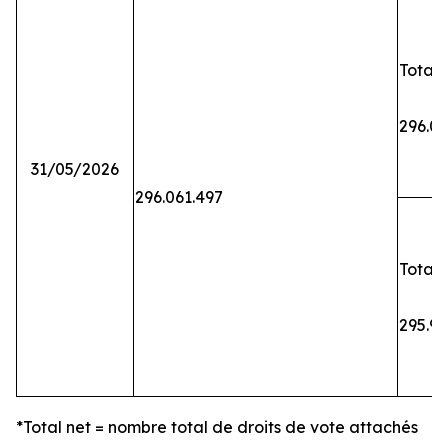
Total 
296.06
31/05/2026
296.061.497
Total 
295.9
*Total net = nombre total de droits de vote attachés