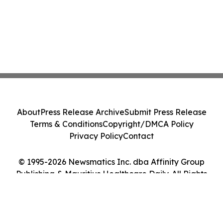
About
Press Release Archive
Submit Press Release
Terms & Conditions
Copyright/DMCA Policy
Privacy Policy
Contact
© 1995-2026 Newsmatics Inc. dba Affinity Group
Publishing & Mauritius Healthcare Daily. All Rights
Reserved.
Cookie Settings / Your Privacy Choices